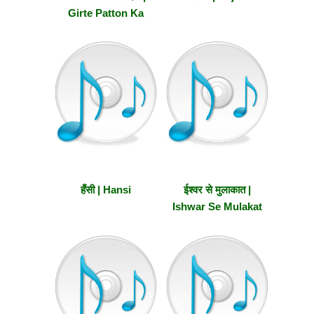
Girte Patton Ka
Sandesh
हँसी | Hansi
ईश्वर से मुलाकात |
Ishwar Se Mulakat