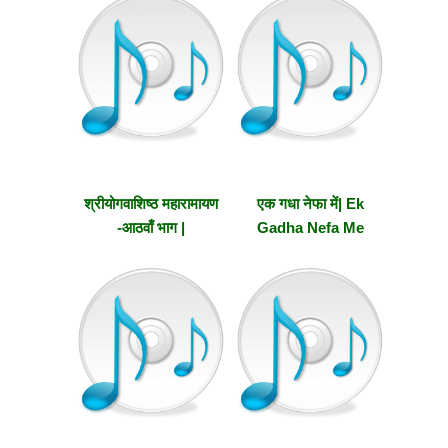
part 10
Part Nine
श्रीयोगवाशिष्ठ महारामायण
एक गधा नेफा में| Ek
-आठवाँ भाग |
Gadha Nefa Me
Shriyogavashishtha
Maharamayana –
Part Eight